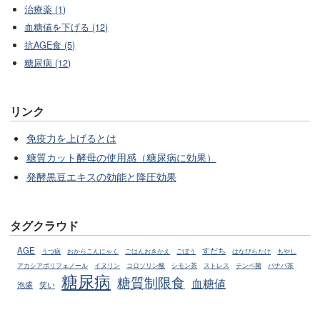
治療薬 (1)
血糖値を下げる (12)
抗AGE食 (5)
糖尿病 (12)
リンク
免疫力を上げるとは
糖質カット酵母の使用感（糖尿病に効果）
発酵黒豆エキスの効能と降圧効果
タグクラウド
AGE
すだち
うつ病
おからこんにゃく
ごはんおきかえ
ごぼう
はなびらたけ
もやし
アカシアポリフェノール
イヌリン
コロソリン酸
シモン茶
ストレス
テンペ菌
バナバ茶
糖尿病
糖質制限食
血糖値
泡盛
笑い