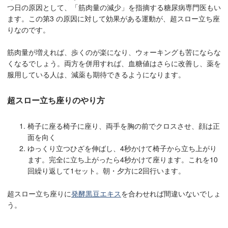
つ日の原因として、「筋肉量の減少」を指摘する糖尿病専門医もい
ます。この第3 の原因に対して効果がある運動が、超スロー立ち座
りなのです。
筋肉量が増えれば、歩くのが楽になり、ウォーキングも苦にならな
くなるでしょう。両方を併用すれば、血糖値はさらに改善し、薬を
服用している人は、減薬も期待できるようになります。
超スロー立ち座りのやり方
椅子に座る椅子に座り、両手を胸の前でクロスさせ、顔は正
面を向く
ゆっくり立つひざを伸ばし、4秒かけて椅子から立ち上がり
ます。完全に立ち上がったら4秒かけて座ります。これを10
回繰り返して1セット。朝・夕方に2回行います。
超スロー立ち座りに
発酵黒豆エキス
を合わせれば間違いないでしょ
う。