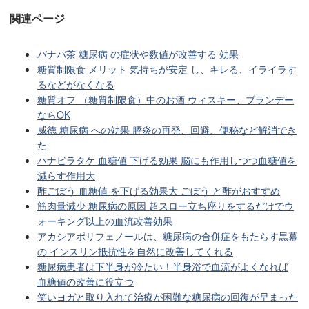
関連ページ
バナバ茶 糖尿病 の症状や数値が改善する 効果
糖質制限食 メリット 気持ちが安定 し、キレる、イライラす
るなどがなくなる
糖質オフ （糖質制限食）中のお酒 ウィスキー、ブランデー
ならOK
威徳 糖尿病 への効果 膵炎の再発、回避、便秘など解消でき
た
ハナビラタケ 血糖値 下げる効果 脳にも作用しつつ血糖値を
減らす作用大
酢ごぼう 血糖値 を下げる効果大 ごぼう と酢がおすすめ
筋肉量減少 糖尿病の原因 超スロー立ち座りをするだけでウ
ォーキング以上の血流改善効果
アカシアポリフェノールは、糖尿病の合併症をもたらす黒幕
の インスリン抵抗性を自然に改善してくれる
糖尿病患者は下半身が冷たい！半身浴で血流がよくなれば
血糖値の改善に役立つ
笑いヨガと取り入れて治療が困難な糖尿病の回復が早まった