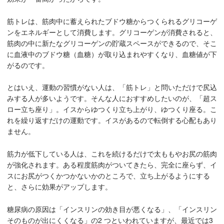
筋トレは、筋肉中に蓄えられたブドウ糖からつくられるグリコーゲ
ンをエネルギーとして消費します。グリコーゲンが消費されると、
筋肉の中に新たなグリコーゲンの貯蔵スペースができるので、そこ
に血液中のブドウ糖（血糖）が取り込まれやすくなり、血糖値が下
がるのです。
とはいえ、運動の習慣がない人は、「筋トレ」と問いただけで尻込
みする人が多いようです。そんな人におすすめしたいのが、「超ス
ロー立ち座り」。イスからゆつくり立ち上がり、ゆつくり座る。こ
れを繰り返すだけの運動です。イスがあるので転倒する心配もあり
ません。
筋力が低下している人は、これを続けるだけで太ももやお尻の筋肉
が強化されます。ある程度筋肉がついてきたら、完全に座らず、イ
スにお尻がつくかつかないかのところで、立ち上がるようにする
と、さらに効果がアップします。
糖尿病の原因は「インスリンの効き目が悪くなる」、「インスリン
そのものが出にくくなる」の2 つといわれていますが、最近では3