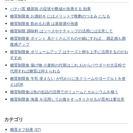
バナバ茶 糖尿病 の症状や数値が改善する 効果
糖質制限食 お酒好き にはメリットで晩酌のつまみ になる
糖質制限食 飲めるお酒 は蒸留酒や泡盛
糖質制限 調味料 はソースやケチャップの活用には注意して
糖質制限食 ポイント 具だくさん汁ものや鍋にすれば、 満足感も満
腹感アップ
糖質制限食 ボリュームアップ はチーズと卵を上手に活用するのがお
すすめ
糖質制限食 揚げ物 小麦粉の代替はこれ おからパウダーや大豆粉で
代用すれば糖質は抑えられる
糖質制限食 牛乳 使えない が代わりに生クリームやヨーグルトを使
えばOK
糖質制限食は魚の缶詰の活用でボリュームとカルシウムを補う
糖質制限食 海藻 を活用してお腹をすっきりさせるが昆布は要注意
カテゴリ
糖質オフ効果 (27)