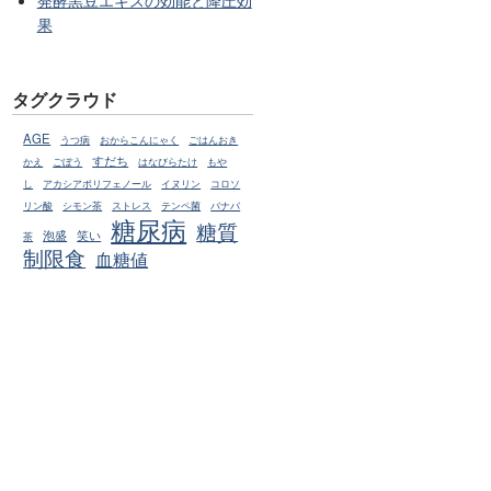
発酵黒豆エキスの効能と降圧効
果
タグクラウド
AGE
うつ病
おからこんにゃく
ごはんおき
すだち
かえ
ごぼう
はなびらたけ
もや
し
アカシアポリフェノール
イヌリン
コロソ
リン酸
シモン茶
ストレス
テンペ菌
バナバ
糖尿病
糖質
泡盛
笑い
茶
制限食
血糖値