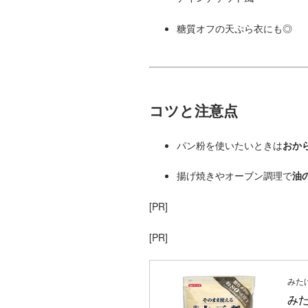
糖質オフの天ぷら衣にも◎
コツと注意点
パン粉を使いたいときは
おか
揚げ焼きやオーブン調理で
油
[PR]
[PR]
みた
みた