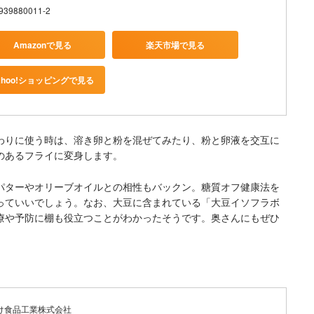
939880011-2
Amazonで見る
楽天市場で見る
ahoo!ショッピングで見る
わりに使う時は、溶き卵と粉を混ぜてみたり、粉と卵液を交互に
のあるフライに変身します。
パターやオリーブオイルとの相性もバックン。糖質オフ健康法を
っていいでしょう。なお、大豆に含まれている「大豆イソフラボ
療や予防に棚も役立つことがわかったそうです。奥さんにもぜひ
け食品工業株式会社