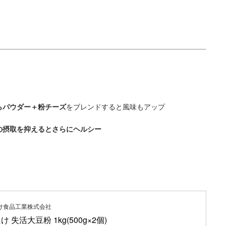
らパウダー＋粉チーズ
をブレンドすると風味もアップ
の摂取を抑えるとさらにヘルシー
け食品工業株式会社
け 失活大豆粉 1kg(500g×2個)