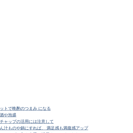
リットで晩酌のつまみ になる
留酒や泡盛
ケチャップの活用には注意して
さん汁ものや鍋にすれば、 満足感も満腹感アップ