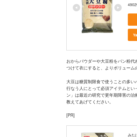
4902
Y
おからパウダーや大豆粉をパン粉代
つけて衣にすると、よりボリューム
大豆は糖質制限食で使うことの多い
行なう人にとって必須アイテムとい
ン」は最近の研究で更年期障害の治
教えてあげてください。
[PR]
みた