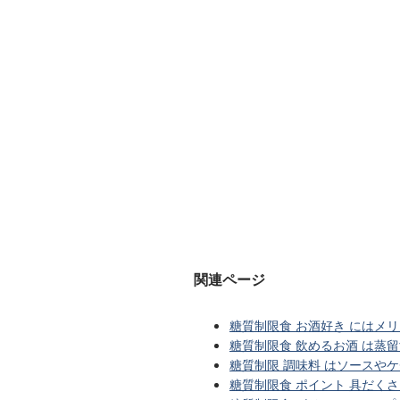
関連ページ
糖質制限食 お酒好き にはメ
糖質制限食 飲めるお酒 は蒸
糖質制限 調味料 はソースや
糖質制限食 ポイント 具だく