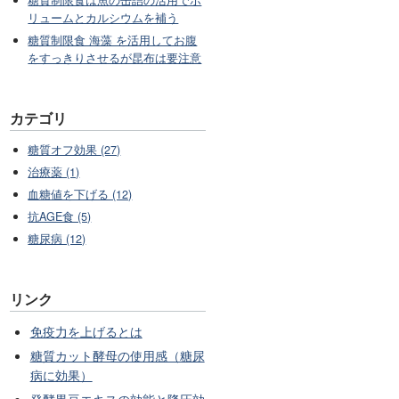
糖質制限食は魚の缶詰の活用でボ
リュームとカルシウムを補う
糖質制限食 海藻 を活用してお腹
をすっきりさせるが昆布は要注意
カテゴリ
糖質オフ効果 (27)
治療薬 (1)
血糖値を下げる (12)
抗AGE食 (5)
糖尿病 (12)
リンク
免疫力を上げるとは
糖質カット酵母の使用感（糖尿
病に効果）