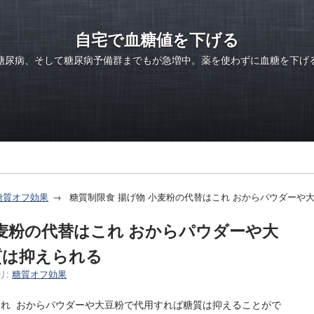
自宅で血糖値を下げる
糖尿病、そして糖尿病予備群までもが急増中。薬を使わずに血糖を下げ
糖質オフ効果
糖質制限食 揚げ物 小麦粉の代替はこれ おからパウダーや
小麦粉の代替はこれ おからパウダーや大
質は抑えられる
リ:
糖質オフ効果
これ おからパウダーや大豆粉で代用すれば糖質は抑えることがで