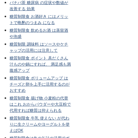
バナバ茶 糖尿病 の症状や数値が
改善する 効果
糖質制限食 お酒好き にはメリッ
トで晩酌のつまみ になる
糖質制限食 飲めるお酒 は蒸留酒
や泡盛
糖質制限 調味料 はソースやケチ
ャップの活用には注意して
糖質制限食 ポイント 具だくさん
汁ものや鍋にすれば、 満足感も満
腹感アップ
糖質制限食 ボリュームアップ は
チーズと卵を上手に活用するのが
おすすめ
糖質制限食 揚げ物 小麦粉の代替
はこれ おからパウダーや大豆粉で
代用すれば糖質は抑えられる
糖質制限食 牛乳 使えない が代わ
りに生クリームやヨーグルトを使
えばOK