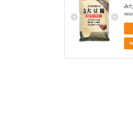
みた
4902
Y