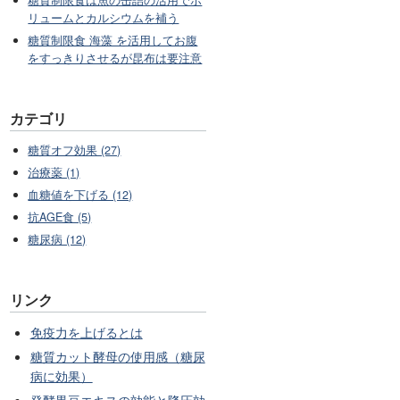
糖質制限食は魚の缶詰の活用でボ
リュームとカルシウムを補う
糖質制限食 海藻 を活用してお腹
をすっきりさせるが昆布は要注意
カテゴリ
糖質オフ効果 (27)
治療薬 (1)
血糖値を下げる (12)
抗AGE食 (5)
糖尿病 (12)
リンク
免疫力を上げるとは
糖質カット酵母の使用感（糖尿
病に効果）