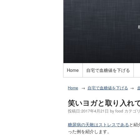
Home
自宅で血糖値を下げる
Home
自宅で血糖値を下げる
笑いヨガと取り入れ
投稿日:
2017年4月21日
by
food
カテゴリ
糖尿病の天敵はストレスである
と紹
った例を紹介します。