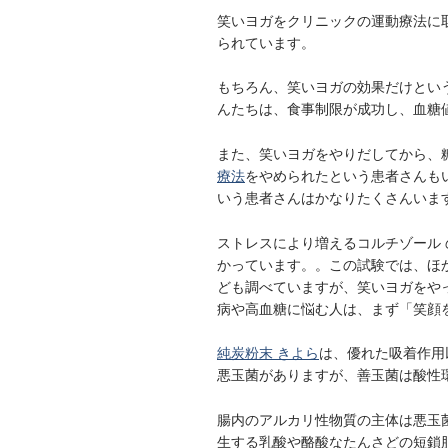
笑いヨガをクリニックの運動療法に
られています。
もちろん、笑いヨガの効果だけとい
んたちは、食事制限が成功し、血糖
また、笑いヨガをやりだしてから、
療法
をやめられたという患者さんも
いう患者さんはかなりたくさんいま
ストレスにより増えるコルチゾール
かっています。。この試験では、ほ
ども調べていますが、笑いヨガをや
病や高血糖に悩む人は、まず「笑顔
純炭粉末 きよら
は、優れた吸着作用
悪玉菌がありますが、善玉菌は酸性
腸内のアルカリ性物質の主体は悪玉
生する乳酸や酪酸なたんさどの短鎖