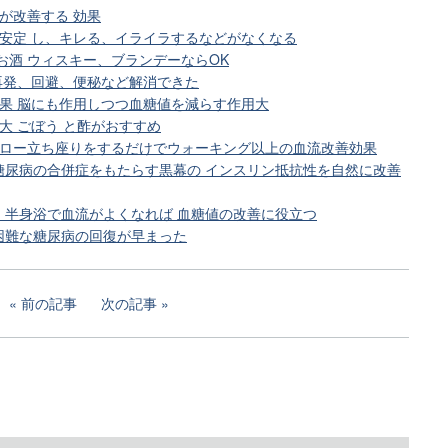
が改善する 効果
が安定 し、キレる、イライラするなどがなくなる
お酒 ウィスキー、ブランデーならOK
の再発、回避、便秘など解消できた
効果 脳にも作用しつつ血糖値を減らす作用大
大 ごぼう と酢がおすすめ
スロー立ち座りをするだけでウォーキング以上の血流改善効果
糖尿病の合併症をもたらす黒幕の インスリン抵抗性を自然に改善
！半身浴で血流がよくなれば 血糖値の改善に役立つ
困難な糖尿病の回復が早まった
前の記事
次の記事