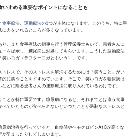
食い止める重要なポイントになることも
と食事療法、運動療法の3つ
が主体になります。このうち、特に重
法に力をいれるところが多くなっています。
あり、また食事療法の指導を行う管理栄養士もいて、患者さんに
ューを提示し、糖尿病に対処してもらいます。こうした運動療法
「笑いヨガ（ラフターヨガともいう）」です。
ストレスで、そのストレスを解消するためには「笑うこと」がい
常的に笑うことをすすめています。そこで、笑いヨガを糖尿病は
ルなどに陥る患者さんの運動療法に取り入れているわけです。
うことが特に重要です。糖尿病になると、それまでとは違う食事
食べていたものが食べられないといつたことが過剰なストレスと
。
糖尿病治療を行っていると、血糖値やヘモグロビンA1Cが高くな
行が早まったりしてしまいます。