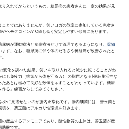
取り入れてからというもの、糖尿病の患者さんに一定の効果が見
うことではありませんが、笑いヨガの教室に参加している患者さ
値やヘモグロビンA1C値も低く安定しやすい傾向にあります。
糖尿病が運動療法と食事療法だけで管理できるようになり
、薬物
います。なお、糖尿病に伴う体のだるさや神経痛が改善されたと
す。
 の変化を調べた結果、笑いを取り入れると減少に転じることがわ
かにも免疫力（病気から体を守るカ） の指席となるNK細胞活性な
ったあとは極めて良好な数値を示すことがわかっています。糖尿
を作る」練習からしてみてください。
以外に見逃せないのが腸内正常化です。腸内細菌には、善玉菌と
環境を、悪玉菌はアルカリ性環境を好みます。
菌の産生するアンモニアであり、酸性物質の主体は、善玉菌が産
脂肪酸です。