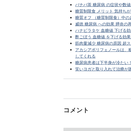
バナバ茶 糖尿病 の症状や数値
糖質制限食 メリット 気持ち
糖質オフ （糖質制限食）中の
威徳 糖尿病 への効果 膵炎
ハナビラタケ 血糖値 下げる
酢ごぼう 血糖値 を下げる効果
筋肉量減少 糖尿病の原因 超
アカシアポリフェノールは、
してくれる
糖尿病患者は下半身が冷たい
笑いヨガと取り入れて治療が
コメント