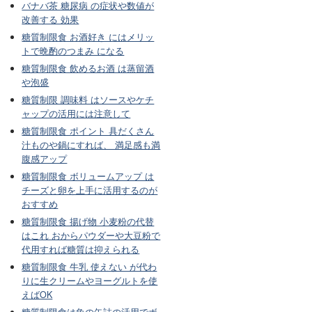
バナバ茶 糖尿病 の症状や数値が
改善する 効果
糖質制限食 お酒好き にはメリッ
トで晩酌のつまみ になる
糖質制限食 飲めるお酒 は蒸留酒
や泡盛
糖質制限 調味料 はソースやケチ
ャップの活用には注意して
糖質制限食 ポイント 具だくさん
汁ものや鍋にすれば、 満足感も満
腹感アップ
糖質制限食 ボリュームアップ は
チーズと卵を上手に活用するのが
おすすめ
糖質制限食 揚げ物 小麦粉の代替
はこれ おからパウダーや大豆粉で
代用すれば糖質は抑えられる
糖質制限食 牛乳 使えない が代わ
りに生クリームやヨーグルトを使
えばOK