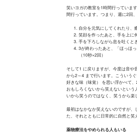
笑いヨガの教室を1時間行っていま
間行っています。つまり、週に2回
自分を元気にしてくれたり、
笑顔を作ったあと、手を上に
手を下ろしながら息を吐くと
3が終わったあと、「ほっほ
（10秒×2回）
そして1 に戻りますが、今度は音や
から2～4 まで行います。こういう
好きな味（味覚） を思い浮かべて、
おもしろくないから笑えないという
いから笑うのではなく、笑うから楽
最初はなかなか笑えないのですが、
た、それとともに日常的に自然と笑
薬物療法をやめられる人もいる