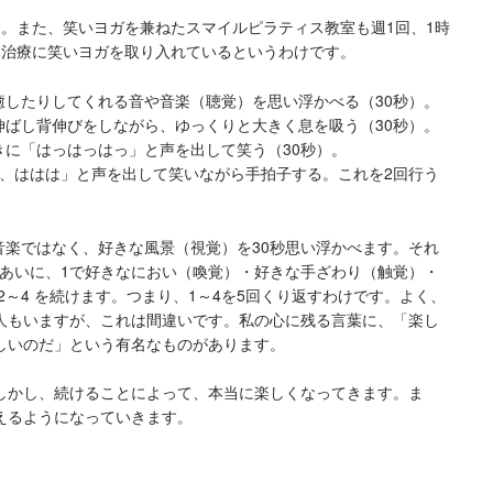
す。また、笑いヨガを兼ねたスマイルピラティス教室も週1回、1時
、治療に笑いヨガを取り入れているというわけです。
癒したりしてくれる音や音楽（聴覚）を思い浮かべる（30秒）。
伸ばし背伸びをしながら、ゆっくりと大きく息を吸う（30秒）。
きに「はっはっはっ」と声を出して笑う（30秒）。
っ、ははは」と声を出して笑いながら手拍子する。これを2回行う
音楽ではなく、好きな風景（視覚）を30秒思い浮かべます。それ
ぐあいに、1で好きなにおい（喚覚）・好きな手ざわり（触覚）・
2～4 を続けます。つまり、1～4を5回くり返すわけです。よく、
人もいますが、これは間違いです。私の心に残る言葉に、「楽し
しいのだ」という有名なものがあります。
しかし、続けることによって、本当に楽しくなってきます。ま
えるようになっていきます。