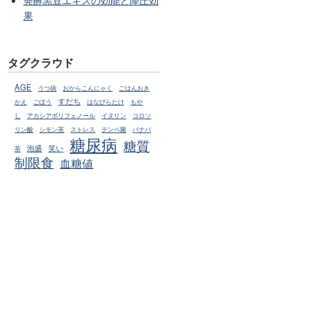
発酵黒豆エキスの効能と降圧効
果
タグクラウド
AGE
うつ病
おからこんにゃく
ごはんおき
すだち
かえ
ごぼう
はなびらたけ
もや
し
アカシアポリフェノール
イヌリン
コロソ
リン酸
シモン茶
ストレス
テンペ菌
バナバ
糖尿病
糖質
泡盛
笑い
茶
制限食
血糖値