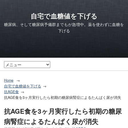
自宅で血糖値を下げる
糖尿病、そして糖尿病予備群までもが急増中。薬を使わずに血糖を
下げる
Home
自宅で血糖値を下げる
抗AGE食
抗AGE食を3ヶ月実行したら初期の糖尿病腎症によるたんぱく尿が消失
抗AGE食を3ヶ月実行したら初期の糖尿
病腎症によるたんぱく尿が消失