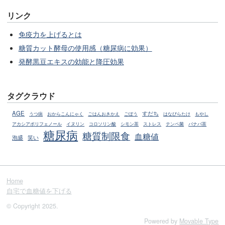
リンク
免疫力を上げるとは
糖質カット酵母の使用感（糖尿病に効果）
発酵黒豆エキスの効能と降圧効果
タグクラウド
AGE
すだち
うつ病
おからこんにゃく
ごはんおきかえ
ごぼう
はなびらたけ
もやし
アカシアポリフェノール
イヌリン
コロソリン酸
シモン茶
ストレス
テンペ菌
バナバ茶
糖尿病
糖質制限食
血糖値
泡盛
笑い
Home
自宅で血糖値を下げる
© Copyright 2025.
Powered by
Movable Type