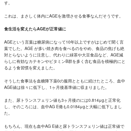
す。
これは、まさしく体内にAGEを激増させる食事なんだそうです。
食生活を変えたらAGEが正常値に
AGEという言葉は糖尿病になって10年以上ですがはじめて聞く言
葉でした。AGE が多い焼き肉を食べるのをやめ、食品の焦げも絶
対とらないように注意し、代わりに緑茶や大豆食品など、AGE減
らしに有効なカテキンやビタミンB群を多く含む食品を積極的にと
るよう食習慣を変えました。
そうした食事法を血糖降下薬0の服用とともに続けたところ、血中
AGE値は徐々に低下し、1ヶ月後基準値に収まりました。
また、尿トランスフェリン値も3ヶ月後のには0.814μgと正常化
し、そのころには、血中AG E倦も0.0184μgと大幅に低下しまし
た。
もちろん、現在も血中AG E値と尿トランスフェリン値は正常値で