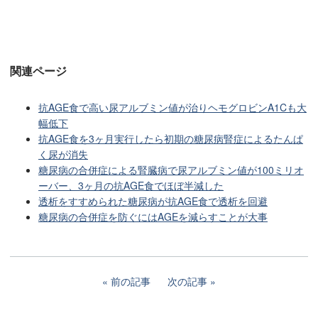
関連ページ
抗AGE食で高い尿アルブミン値が治りヘモグロビンA1Cも大
幅低下
抗AGE食を3ヶ月実行したら初期の糖尿病腎症によるたんぱ
く尿が消失
糖尿病の合併症による腎臓病で尿アルブミン値が100ミリオ
ーバー、3ヶ月の抗AGE食でほぼ半減した
透析をすすめられた糖尿病が抗AGE食で透析を回避
糖尿病の合併症を防ぐにはAGEを減らすことが大事
前の記事
次の記事