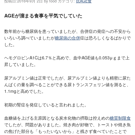
投稿日:
2016年9月 2日
by
food
カテゴリ:
抗AGE食
AGEが溜まる食事を平気でしていた
数年前から糖尿病を患っていましたが、合併症の発症への不安から
いろいろ調べていましたが
糖尿病の合併
症は恐ろしくなるばかりで
した。
ヘモグロビンA1Cは6.7％と高めで、血中AGE値も0.053μｇまで上
昇していました。
尿アルブミン値は正常でしたが、尿アルブミン値よりも精密に尿た
んばくの量を調べることができる尿トランスフェリン値を測ると、
1.1mgと高めでした。
初期の腎症を発症していると言われました。
血糖値を上げる主原因となる炭水化物の摂取は控えめの
糖質制限食
でしたが、問題がありました。焼き肉が好物で、トーストや焼き魚
の焦げた部分も「もったいないから」と残さず食べていたことで