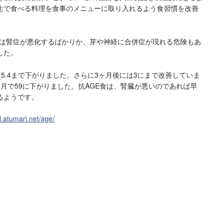
生で食べる料理を食事のメニューに取り入れるよう食習慣を改善
では腎症が悪化するばかりか、芽や神経に合併症が現れる危険もあ
した。
、5.4まで下がりました。さらに3ヶ月後には3にまで改善していま
月で59に下がりました。抗AGE食は、腎臓が悪いのであれば早
るようです。
ul.atumari.net/age/