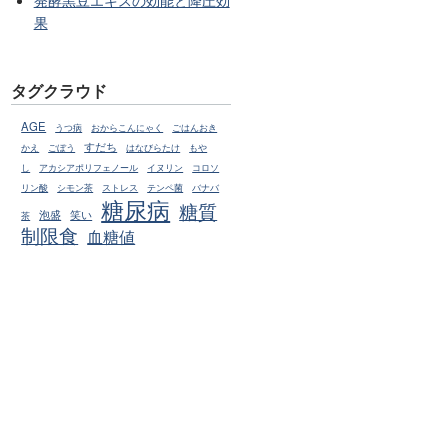
発酵黒豆エキスの効能と降圧効
果
タグクラウド
AGE
うつ病
おからこんにゃく
ごはんおき
すだち
かえ
ごぼう
はなびらたけ
もや
し
アカシアポリフェノール
イヌリン
コロソ
リン酸
シモン茶
ストレス
テンペ菌
バナバ
糖尿病
糖質
泡盛
笑い
茶
制限食
血糖値