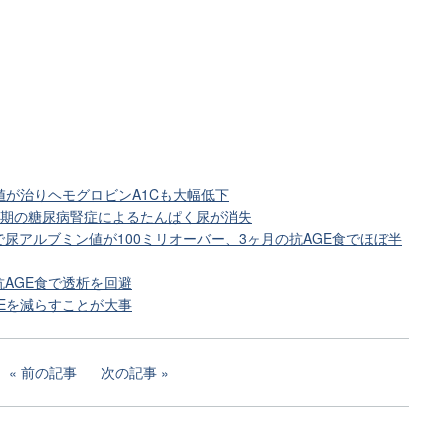
値が治りヘモグロビンA1Cも大幅低下
初期の糖尿病腎症によるたんぱく尿が消失
尿アルブミン値が100ミリオーバー、3ヶ月の抗AGE食でほぼ半
AGE食で透析を回避
Eを減らすことが大事
前の記事
次の記事