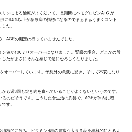
リンによる治療がよく効いて、長期間にヘモグロビンA1C が
般に6.5%以上が糖尿病の指標になるのでまぁまぁうまくコント
ました。
め、AGEの測定は行っていませんでした。
ミン値が100ミリオーバーになりました。腎臓の場合、どこかの段
ましたがまさにそんな感じで急に恐ろしくなりました。
準値をオーバーしています。予想外の急変に驚き、そして不安になり
しかも週3回も焼き肉を食べていることがよくないというのです。
いるのだそうです。こうした食生活の膨響で、AGEが体内に増、
うです。
を積梅的に飲み、ビタミンB群の豊富な大豆食品を積極的にとるよ