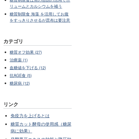
糖質制限食は魚の缶詰の活用でボ
リュームとカルシウムを補う
糖質制限食 海藻 を活用してお腹
をすっきりさせるが昆布は要注意
カテゴリ
糖質オフ効果 (27)
治療薬 (1)
血糖値を下げる (12)
抗AGE食 (5)
糖尿病 (12)
リンク
免疫力を上げるとは
糖質カット酵母の使用感（糖尿
病に効果）