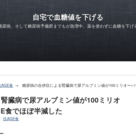
自宅で血糖値を下げる
糖尿病、そして糖尿病予備群までもが急増中。薬を使わずに血糖を下げ
抗AGE食
糖尿病の合併症による腎臓病で尿アルブミン値が100ミリオーバ
腎臓病で尿アルブミン値が100ミリオ
GE食でほぼ半減した
:
抗AGE食
ー