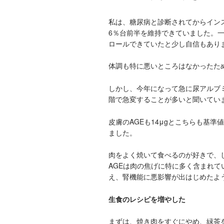
私は、糖尿病と診断されてからインス
6％台前半を維持できていました。一
ロールできていたと少し自信もあり
体調も特に悪いところはなかったた
しかし、今年になって急に尿アルブ
階で急変することが多いと聞いてい
皮膚のAGEも14μgとこちらも基
ました。
肉をよく焼いて食べるのが好きで、
AGEは肉の焦げに特に多く含まれて
え、腎機能に悪影響が出はじめたよ
生食のレシピを増やした
まずは、焼き肉をすぐにやめ、緑茶