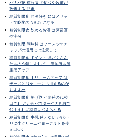
バナバ茶 糖尿病 の症状や数値が
改善する 効果
糖質制限食 お酒好き にはメリッ
トで晩酌のつまみ になる
糖質制限食 飲めるお酒 は蒸留酒
や泡盛
糖質制限 調味料 はソースやケチ
ャップの活用には注意して
糖質制限食 ポイント 具だくさん
汁ものや鍋にすれば、 満足感も満
腹感アップ
糖質制限食 ボリュームアップ は
チーズと卵を上手に活用するのが
おすすめ
糖質制限食 揚げ物 小麦粉の代替
はこれ おからパウダーや大豆粉で
代用すれば糖質は抑えられる
糖質制限食 牛乳 使えない が代わ
りに生クリームやヨーグルトを使
えばOK