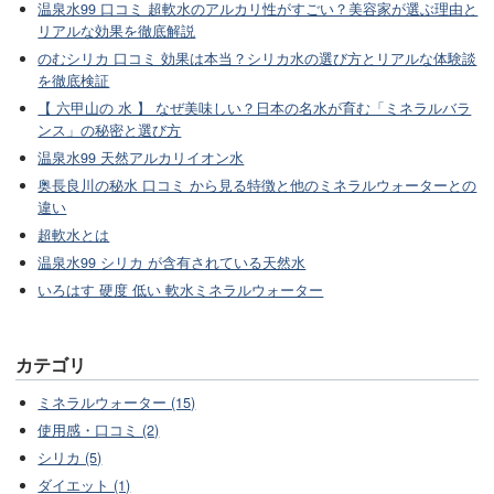
温泉水99 口コミ 超軟水のアルカリ性がすごい？美容家が選ぶ理由と
リアルな効果を徹底解説
のむシリカ 口コミ 効果は本当？シリカ水の選び方とリアルな体験談
を徹底検証
【 六甲山の 水 】 なぜ美味しい？日本の名水が育む「ミネラルバラ
ンス」の秘密と選び方
温泉水99 天然アルカリイオン水
奥長良川の秘水 口コミ から見る特徴と他のミネラルウォーターとの
違い
超軟水とは
温泉水99 シリカ が含有されている天然水
いろはす 硬度 低い 軟水ミネラルウォーター
カテゴリ
ミネラルウォーター (15)
使用感・口コミ (2)
シリカ (5)
ダイエット (1)