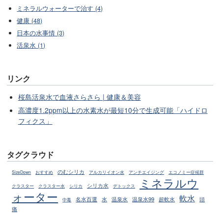
ミネラルウォーターで治す (4)
健康 (48)
日本の水事情 (3)
活泉水 (1)
リンク
桜島活泉水で血液さらさら | 健康＆美容
高濃度1.2ppm以上の水素水が最短10分で生成可能「ハイドロ
フィクス」
タグクラウド
のむシリカ
SizeDown
おすすめ
アルカリイオン水
アンチエイジング
エコノミー症候群
ミネラルウ
シリカ水
クラスター
クラスター水
シリカ
デトックス
ォーター
軟水
名水百選
水
温泉水
温泉水99
超軟水
頭
中毒
痛