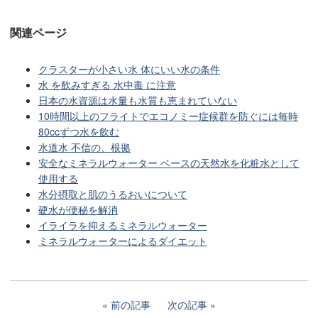
関連ページ
クラスターが小さい水 体にいい水の条件
水 を飲みすぎる 水中毒 に注意
日本の水資源は水量も水質も恵まれていない
10時間以上のフライトでエコノミー症候群を防ぐには毎時
80ccずつ水を飲む
水道水 不信の、根拠
安全なミネラルウォーター ベースの天然水を化粧水として
使用する
水分摂取と肌のうるおいについて
硬水が便秘を解消
イライラを抑えるミネラルウォーター
ミネラルウォーターによるダイエット
前の記事
次の記事