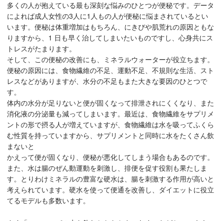
多くの人が抱えている最も深刻な悩みのひとつが便秘です。データ
によれば成人女性の3人に1人もの人が便秘に悩まされているとい
います。便秘は体重増加はもちろん、にきびや肌荒れの原因ともな
りますから、1 日も早く治してしまいたいものですし、心身共にス
トレスがたまります。
そして、この便秘の改善にも、ミネラルウォーターが役立ちます。
便秘の原因には、食物繊維の不足、運動不足、不規則な生活、スト
レスなどがありますが、水分の不足もまた大きな要因のひとつで
す。
体内の水分が足りないと便が固くなって排泄されにくくなり、また
消化液の分泌量も減ってしまいます。最近は、食物繊維をサプリメ
ントの形で摂る人が増えていますが、食物繊維は水を吸ってふくら
む性質を持っていますから、サプリメントと同時に水をたくさん飲
まないと
かえって便が固くなり、便秘が悪化してしまう場合もあるのです。
また、水は腸のぜん動運動を刺激し、排便を促す役割も果たしま
す。とりわけミネラルの豊富な硬水は、腸を刺激する作用が高いと
考えられています。硬水を使って便通を改善し、ダイエットに役立
てるモデルも多数います。