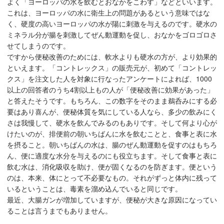
よく「ヨーロッパの水を飲むとおなかをこわす」などといいます。
これは、ヨーロッパの水に衛生上の問題があるという意味ではな
く、硬度の高いヨーロッパの水が陽に刺激を与えるのです。硬水の
ミネラル分が腸を刺激してぜん動運動を促し、おなかをゴロゴロさ
せてしまうのです。
ですから便秘改善のためには、軟水よりも硬水の方が、より効果的
といえます。「コントレックス」の販売元が、初めて「コントレッ
クス」を注文した人を対象に行なったアンケートによれば、1000
以上の回答者のうち4割以上もの人が「便秘改善に効果があった」
と答えたそうです。もちろん、この数字をそのまま鵜呑みにする必
要はあり喜んが、便秘体質を気にしている人なら、多少の飲みにく
さは我慢して、硬水を飲んでみるのもありです。そして何より心が
けたいのが、排便前の朝いちばんに水を飲むことと、食事と表に水
を摂ること。朝いちばんの水は、腸のぜん動運動を促すのはもちろ
ん、便に適度な水分を与えるのにも役立ちます。そして食事と表に
飲む水は、消化吸収を助け、便が固くなるのを防ぎます。便という
のは、本来、体にとって不必要なもの。それがずっと体内に残って
いるということは、毒素を溜め込んでいると同じです。
最近、大腸ガンが増加していますが、便秘が大きな原因になってい
ることは言うまでもありません。