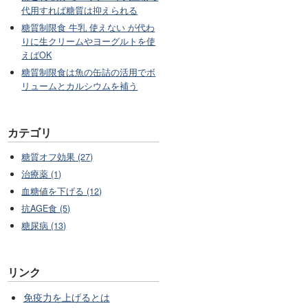
代用すれば糖質は抑えられる
糖質制限食 牛乳 使えない が代わ
りに生クリームやヨーグルトを使
えばOK
糖質制限食は魚の缶詰の活用でボ
リュームとカルシウムを補う
カテゴリ
糖質オフ効果 (27)
治療薬 (1)
血糖値を下げる (12)
抗AGE食 (5)
糖尿病 (13)
リンク
免疫力を上げるとは