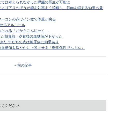
までは考えられなかった膵臓の再生が可能に
りより下りのほうが糖を効率よく消費し、筋肉を鍛える効果も発
ヤーコンの赤ワイン煮で体重が戻る
飲めるアルコール
べられる「おからこんにゃく」
だった朝食前・夕食後の血糖値が下がった
できた すだちの皮は糖尿病に効果あり
め血糖値を緩やかに上昇させる「難消化性でんぷん」
前の記事
してください。