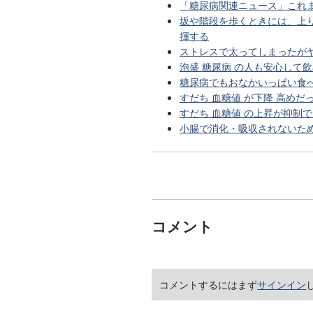
「糖尿病関連ニュース」これ
坂や階段を歩くときには、上
揮する
ストレスで太ってしまったが
泡盛 糖尿病 の人も安心して
糖尿病でもおなかいっぱい食
すだち 血糖値 が下降 高め
すだち 血糖値 の上昇が抑制
小腸で消化・吸収されないた
コメント
コメントするにはまず
サインイン