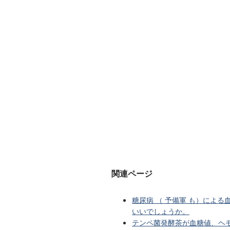
関連ページ
糖尿病 （ 予備軍 も）による
いいでしょうか。
テンペ菌発酵茶が血糖値、ヘモ