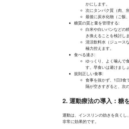
かにします。
次にタンパク質（肉、
最後に炭水化物（ご飯
糖質の質と量を管理する:
白米や白いパンなどの
き換えることを検討し
清涼飲料水（ジュース
極力控えます。
食べる速さ:
ゆっくり、よく噛んで
す。早食いは避けまし
規則正しい食事:
食事を抜かず、1日3食
隔が空きすぎると、次
2. 運動療法の導入：
運動は、インスリンの効きを良くし、
非常に効果的です。