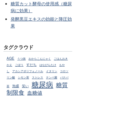
糖質カット酵母の使用感（糖尿
病に効果）
発酵黒豆エキスの効能と降圧効
果
タグクラウド
AGE
うつ病
おからこんにゃく
ごはんおき
すだち
かえ
ごぼう
はなびらたけ
もや
し
アカシアポリフェノール
イヌリン
コロソ
リン酸
シモン茶
ストレス
テンペ菌
バナバ
糖尿病
糖質
泡盛
笑い
茶
制限食
血糖値