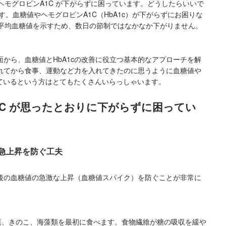
 ヘモグロビンA1C が下がらずに困っています。どうしたらいいで
す。血糖値やヘモグロビンA1C（HbA1c）が下がらずにお困りな
月の平均血糖値を示すため、数日の節制ではなかなか下がりません。
。
から、血糖値とHbA1cの改善に役立つ基本的なアプローチを解
れてから食事、運動など力を入れてきたのに思うように血糖値や
っているという方はとてもたくさんいらっしゃいます。
1C が思ったとおりに下がらずに困ってい
の急上昇を防ぐ工夫
食後の血糖値の急激な上昇（血糖値スパイク）を防ぐことが非常に
菜、きのこ、海藻類を最初に食べます。食物繊維が糖の吸収を緩や