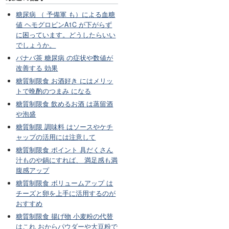
糖尿病 （ 予備軍 も）による血糖
値 ヘモグロビンA1C が下がらず
に困っています。どうしたらいい
でしょうか。
バナバ茶 糖尿病 の症状や数値が
改善する 効果
糖質制限食 お酒好き にはメリッ
トで晩酌のつまみ になる
糖質制限食 飲めるお酒 は蒸留酒
や泡盛
糖質制限 調味料 はソースやケチ
ャップの活用には注意して
糖質制限食 ポイント 具だくさん
汁ものや鍋にすれば、 満足感も満
腹感アップ
糖質制限食 ボリュームアップ は
チーズと卵を上手に活用するのが
おすすめ
糖質制限食 揚げ物 小麦粉の代替
はこれ おからパウダーや大豆粉で