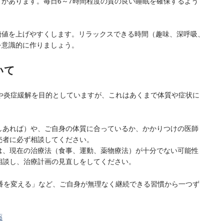
があります。毎日6～7時間程度の質の良い睡眠を確保するよう
糖値を上げやすくします。リラックスできる時間（趣味、深呼吸、
を意識的に作りましょう。
いて
や炎症緩解を目的としていますが、これはあくまで体質や症状に
しあれば）や、ご自身の体質に合っているか、かかりつけの医師
売者に必ず相談してください。
合は、現在の治療法（食事、運動、薬物療法）が十分でない可能性
相談し、治療計画の見直しをしてください。
番を変える」など、ご自身が無理なく継続できる習慣から一つず
薬