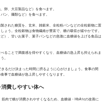
魚、卵、大豆製品など）を食べます。
、パン、麺類など）を食べます。
精製された糖質を、玄米、雑穀米、全粒粉パンなどの全粒穀物に置
ましょう。全粒穀物は食物繊維が豊富で、糖の吸収が緩やかです。
など）、甘いお菓子、菓子パンなどの急激に血糖値を上げる食品は
食べることで満腹感を得やすくなり、血糖値の急上昇も抑えられま
ょう。
できるだけ決まった時間に摂るように心がけましょう。食事の間
の食事で血糖値が急上昇しやすくなります。
糖を消費しやすい体へ
筋肉で糖が消費されやすくなるため、血糖値・HbA1cの改善に