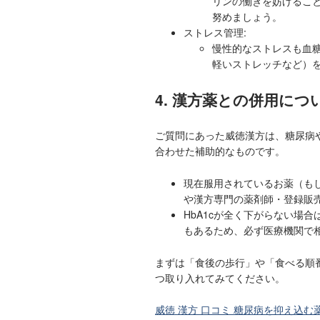
リンの働きを妨げること
努めましょう。
ストレス管理:
慢性的なストレスも血
軽いストレッチなど）
4. 漢方薬との併用につ
ご質問にあった威徳漢方は、糖尿病
合わせた補助的なものです。
現在服用されているお薬（も
や漢方専門の薬剤師・登録販
HbA1cが全く下がらない場
もあるため、必ず医療機関で
まずは「食後の歩行」や「食べる順
つ取り入れてみてください。
威徳 漢方 口コミ 糖尿病を抑え込む