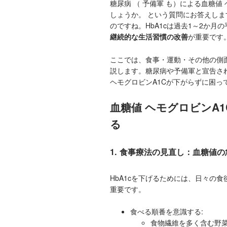
糖尿病 （ 予備軍 も）による血糖値
しょうか。 という質問にお答えしま
のですね。HbA1cは過去1～2か
継続的な生活習慣の改善
が重要です
ここでは、食事・運動・その他の側面
説します。糖尿病や予備軍と宣告さ
ヘモグロビンA1Cが下がらずに困
血糖値 ヘモグロビンA
る
1. 食事療法の見直し：血糖値
HbA1cを下げるためには、日々の
重要です。
食べる順番を意識する:
食物繊維を多く含む野