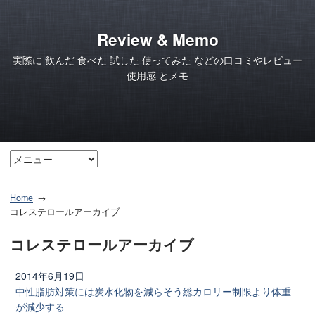
Review & Memo
実際に 飲んだ 食べた 試した 使ってみた などの口コミやレビュー
使用感 とメモ
Home
コレステロールアーカイブ
コレステロールアーカイブ
2014年6月19日
中性脂肪対策には炭水化物を減らそう総カロリー制限より体重
が減少する