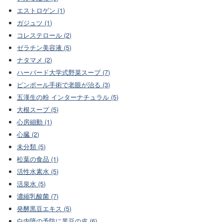
エストロゲン (1)
ガジュツ (1)
コレステロール (2)
ゼラチン美容液 (5)
ナタマメ (2)
ハーバード大学式野菜スープ (7)
ピンボール手術で老眼が治る (3)
五漢生の粉 インターナチュラル (5)
大根スープ (5)
心房細動 (1)
心臓 (2)
未分類 (5)
松葉の食品 (1)
活性水素水 (5)
活泉水 (5)
濃縮乳酸菌 (7)
発酵黒豆エキス (5)
白内障の予防に黒豆の皮 (6)