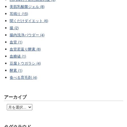
美肌乳酸菌ジェル (8)
耳鳴り (15)
聞くだけダイエット (6)
腸 (2)
腸内洗浄パウダー (4)
血管 (1)
血管若返り酵素 (8)
血糖値 (1)
豆腐トウガラシ (4)
酵素 (1)
食べる育毛剤 (4)
アーカイブ
タグクラウド