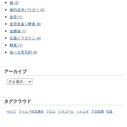
腸 (2)
腸内洗浄パウダー (4)
血管 (1)
血管若返り酵素 (8)
血糖値 (1)
豆腐トウガラシ (4)
酵素 (1)
食べる育毛剤 (4)
アーカイブ
タグクラウド
やけど
アトピー性皮膚炎
アロエ
イサゴール
ハトムギ
子宮筋腫
松葉