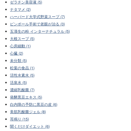
ゼラチン美容液 (5)
ナタマメ (2)
ハーバード大学式野菜スープ (7)
ピンボール手術で老眼が治る (3)
五漢生の粉 インターナチュラル (5)
大根スープ (5)
心房細動 (1)
心臓 (2)
未分類 (5)
松葉の食品 (1)
活性水素水 (5)
活泉水 (5)
濃縮乳酸菌 (7)
発酵黒豆エキス (5)
白内障の予防に黒豆の皮 (6)
美肌乳酸菌ジェル (8)
耳鳴り (15)
聞くだけダイエット (6)