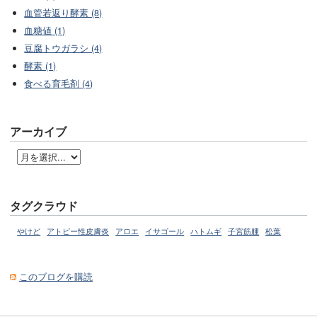
血管若返り酵素 (8)
血糖値 (1)
豆腐トウガラシ (4)
酵素 (1)
食べる育毛剤 (4)
アーカイブ
タグクラウド
やけど
アトピー性皮膚炎
アロエ
イサゴール
ハトムギ
子宮筋腫
松葉
このブログを購読