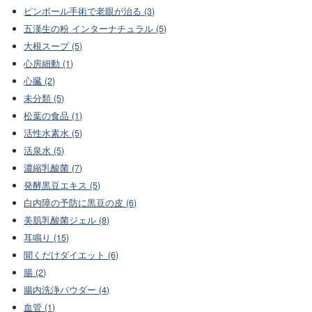
ピンボール手術で老眼が治る (3)
五漢生の粉 インターナチュラル (5)
大根スープ (5)
心房細動 (1)
心臓 (2)
未分類 (5)
松葉の食品 (1)
活性水素水 (5)
活泉水 (5)
濃縮乳酸菌 (7)
発酵黒豆エキス (5)
白内障の予防に黒豆の皮 (6)
美肌乳酸菌ジェル (8)
耳鳴り (15)
聞くだけダイエット (6)
腸 (2)
腸内洗浄パウダー (4)
血管 (1)