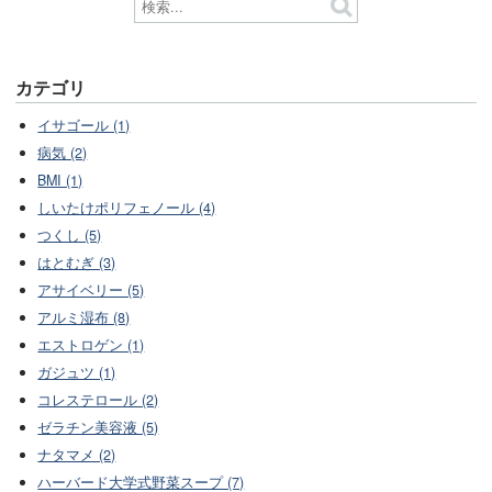
カテゴリ
イサゴール (1)
病気 (2)
BMI (1)
しいたけポリフェノール (4)
つくし (5)
はとむぎ (3)
アサイベリー (5)
アルミ湿布 (8)
エストロゲン (1)
ガジュツ (1)
コレステロール (2)
ゼラチン美容液 (5)
ナタマメ (2)
ハーバード大学式野菜スープ (7)