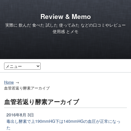
Review & Memo
実際に 飲んだ 食べた 試した 使ってみた などの口コミやレビュー
使用感 とメモ
Home
血管若返り酵素アーカイブ
血管若返り酵素アーカイブ
2016年8月 3日
毒出し酵素で上190mmHG下は140mmHGの血圧が正常になっ
た