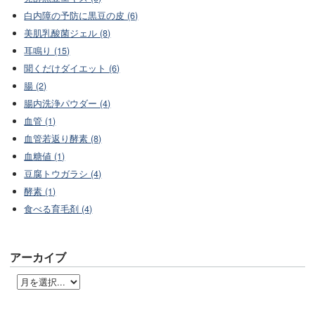
白内障の予防に黒豆の皮 (6)
美肌乳酸菌ジェル (8)
耳鳴り (15)
聞くだけダイエット (6)
腸 (2)
腸内洗浄パウダー (4)
血管 (1)
血管若返り酵素 (8)
血糖値 (1)
豆腐トウガラシ (4)
酵素 (1)
食べる育毛剤 (4)
アーカイブ