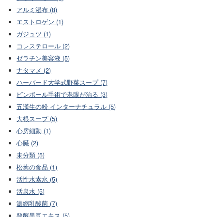
アルミ湿布 (8)
エストロゲン (1)
ガジュツ (1)
コレステロール (2)
ゼラチン美容液 (5)
ナタマメ (2)
ハーバード大学式野菜スープ (7)
ピンボール手術で老眼が治る (3)
五漢生の粉 インターナチュラル (5)
大根スープ (5)
心房細動 (1)
心臓 (2)
未分類 (5)
松葉の食品 (1)
活性水素水 (5)
活泉水 (5)
濃縮乳酸菌 (7)
発酵黒豆エキス (5)