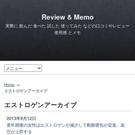
Review & Memo
実際に 飲んだ 食べた 試した 使ってみた などの口コミやレビュー
使用感 とメモ
Home
エストロゲンアーカイブ
エストロゲンアーカイブ
2013年9月12日
更年期後の女性はエストロゲンが減少して動脈硬化が促進、血
圧が上昇する