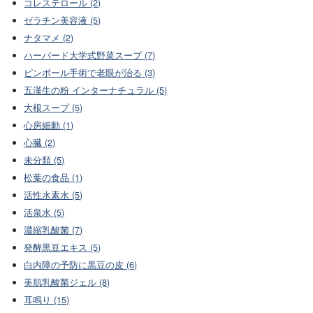
コレステロール (2)
ゼラチン美容液 (5)
ナタマメ (2)
ハーバード大学式野菜スープ (7)
ピンボール手術で老眼が治る (3)
五漢生の粉 インターナチュラル (5)
大根スープ (5)
心房細動 (1)
心臓 (2)
未分類 (5)
松葉の食品 (1)
活性水素水 (5)
活泉水 (5)
濃縮乳酸菌 (7)
発酵黒豆エキス (5)
白内障の予防に黒豆の皮 (6)
美肌乳酸菌ジェル (8)
耳鳴り (15)