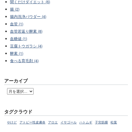
聞くだけダイエット (6)
腸 (2)
腸内洗浄パウダー (4)
血管 (1)
血管若返り酵素 (8)
血糖値 (1)
豆腐トウガラシ (4)
酵素 (1)
食べる育毛剤 (4)
アーカイブ
タグクラウド
やけど
アトピー性皮膚炎
アロエ
イサゴール
ハトムギ
子宮筋腫
松葉