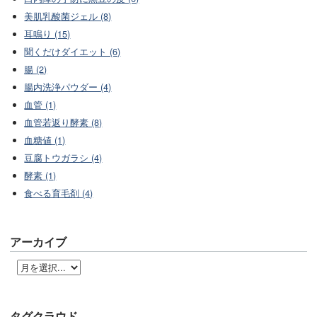
美肌乳酸菌ジェル (8)
耳鳴り (15)
聞くだけダイエット (6)
腸 (2)
腸内洗浄パウダー (4)
血管 (1)
血管若返り酵素 (8)
血糖値 (1)
豆腐トウガラシ (4)
酵素 (1)
食べる育毛剤 (4)
アーカイブ
タグクラウド