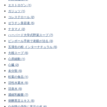
エストロゲン (1)
ガジュツ (1)
コレステロール (2)
ゼラチン美容液 (5)
ナタマメ (2)
ハーバード大学式野菜スープ (7)
ピンボール手術で老眼が治る (3)
五漢生の粉 インターナチュラル (5)
大根スープ (5)
心房細動 (1)
心臓 (2)
未分類 (5)
松葉の食品 (1)
活性水素水 (5)
活泉水 (5)
濃縮乳酸菌 (7)
発酵黒豆エキス (5)
白内障の予防に黒豆の皮 (6)