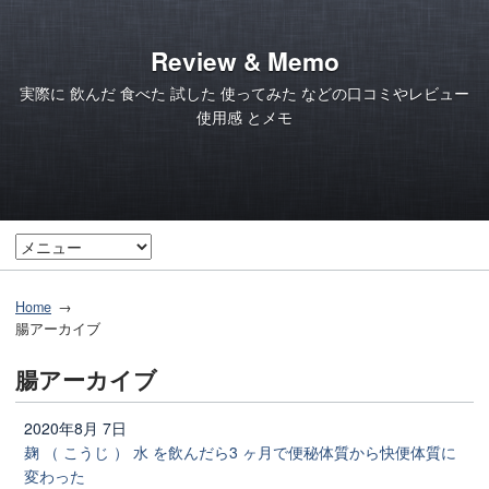
Review & Memo
実際に 飲んだ 食べた 試した 使ってみた などの口コミやレビュー
使用感 とメモ
Home
腸アーカイブ
腸アーカイブ
2020年8月 7日
麹 （ こうじ ） 水 を飲んだら3 ヶ月で便秘体質から快便体質に
変わった