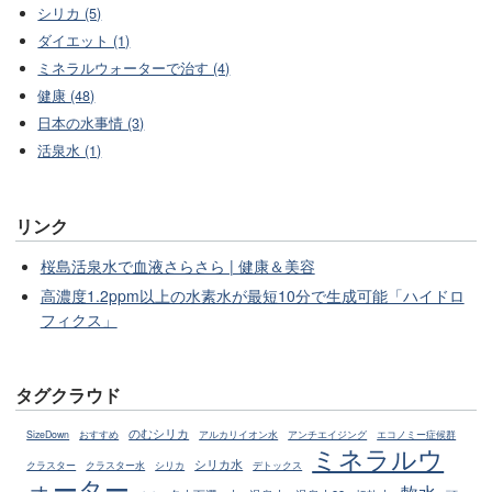
シリカ (5)
ダイエット (1)
ミネラルウォーターで治す (4)
健康 (48)
日本の水事情 (3)
活泉水 (1)
リンク
桜島活泉水で血液さらさら | 健康＆美容
高濃度1.2ppm以上の水素水が最短10分で生成可能「ハイドロ
フィクス」
タグクラウド
のむシリカ
SizeDown
おすすめ
アルカリイオン水
アンチエイジング
エコノミー症候群
ミネラルウ
シリカ水
クラスター
クラスター水
シリカ
デトックス
ォーター