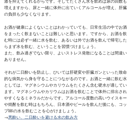
激を抑えてくれるからです。そしてたくさん水を飲めば尿の回数も
増えますから、尿と一緒に体外に出ていくアルコールが増え、肝臓
の負担も少なくなります。
お酒が健康によくないことはわかっていても、日常生活の中でお酒
をまったく飲まないことは難しいと思います。ですから、お酒を飲
む時には必ず一緒に水を飲む、あるいは外でお酒を飲んで帰宅した
らまず水を飲む、ということを習慣づけましょう。
また、飲み過ぎでない限り、よいストレス発散になることは間違い
ありません。
それが二日酔いを防止し、ひいては肝硬変や肝臓ガンといった致命
的な病気から身を守ることにつながるのです。お酒と一緒に飲む水
としては、マグネシウムやカリウムをたくさん含む硬水が適してい
ます。マグネシウムやカリウムはお酒を飲むことで体外に排出され
やすくなるミネラルだからです。アルコール度数の高いウイスキー
や焼酎を飲む時はもちろん、日本酒やビールを飲んだ後にも、コッ
プl杯の水を飲むことを心がけましょう。
→
悪酔い、二日酔いを避ける水の飲み方