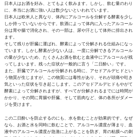
日本人はお酒を好み、とてもよく飲みます。しかし、飲む量のわり
に、本当にお酒に強い人は数少ないといわれています。
日本人は欧米人と異なり、体内にアルコールを分解する酵素を少し
しか持っていないからです。飲酒によって体内に入ったアルコール
分は胃や腸で消化され、その一部は、尿や汗として体外に排出され
ます。
そして残りが肝臓に運ばれ、酵素によって分解される仕組みになっ
ています。しかし酵素が少ない人は、一度に分解できるアルコール
の量が少ないため、たくさんお酒を飲むと血液中にアルコールが残
ってしまいます。残った症状が一般的に言う「二日酔い」です。
また、肝臓でアルコールが分解される時に、アセドアルデヒドとい
う物質が生じますが、この物質には毒性があり、それが頭痛や吐き
気といった症状を引き起こします。このアセドアルデヒドもやがて
酵素によって分解されますが、すべてが分解されるまでには時間が
かかり、その間に胃腸や肝臓、そして筋肉など、体の各所がダメー
ジを受けます。
この二日酔いを防止するのにも、水を飲むことが効果的です。なぜ
なら、お酒と水を同時に飲むことで、アルコール濃度が薄まり、血
液中のアルコール濃度が急激に上がることを防ぎ、胃の粘膜への刺