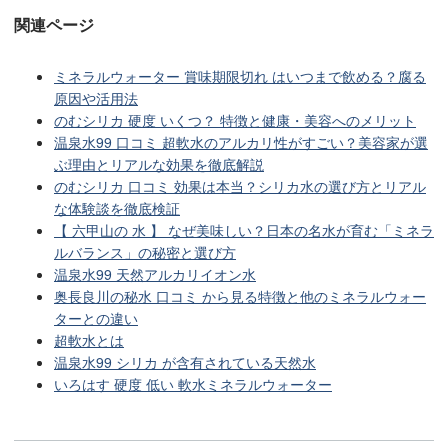
関連ページ
ミネラルウォーター 賞味期限切れ はいつまで飲める？腐る
原因や活用法
のむシリカ 硬度 いくつ？ 特徴と健康・美容へのメリット
温泉水99 口コミ 超軟水のアルカリ性がすごい？美容家が選
ぶ理由とリアルな効果を徹底解説
のむシリカ 口コミ 効果は本当？シリカ水の選び方とリアル
な体験談を徹底検証
【 六甲山の 水 】 なぜ美味しい？日本の名水が育む「ミネラ
ルバランス」の秘密と選び方
温泉水99 天然アルカリイオン水
奥長良川の秘水 口コミ から見る特徴と他のミネラルウォー
ターとの違い
超軟水とは
温泉水99 シリカ が含有されている天然水
いろはす 硬度 低い 軟水ミネラルウォーター