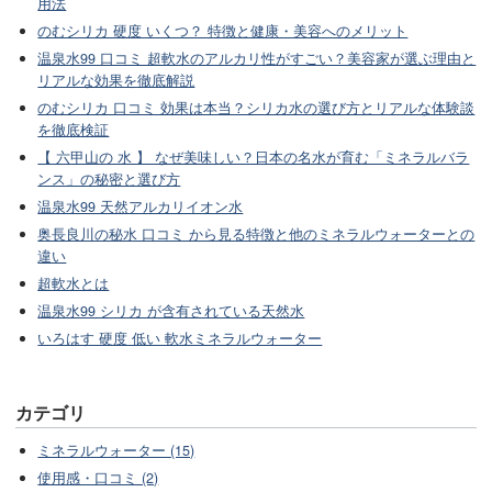
用法
のむシリカ 硬度 いくつ？ 特徴と健康・美容へのメリット
温泉水99 口コミ 超軟水のアルカリ性がすごい？美容家が選ぶ理由と
リアルな効果を徹底解説
のむシリカ 口コミ 効果は本当？シリカ水の選び方とリアルな体験談
を徹底検証
【 六甲山の 水 】 なぜ美味しい？日本の名水が育む「ミネラルバラ
ンス」の秘密と選び方
温泉水99 天然アルカリイオン水
奥長良川の秘水 口コミ から見る特徴と他のミネラルウォーターとの
違い
超軟水とは
温泉水99 シリカ が含有されている天然水
いろはす 硬度 低い 軟水ミネラルウォーター
カテゴリ
ミネラルウォーター (15)
使用感・口コミ (2)